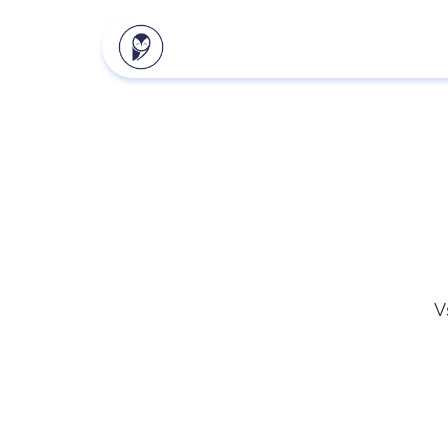
Naše produkty
Klientsk
V