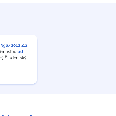
 396/2012 Z.z
.
činnosťou
od
ný Študentský