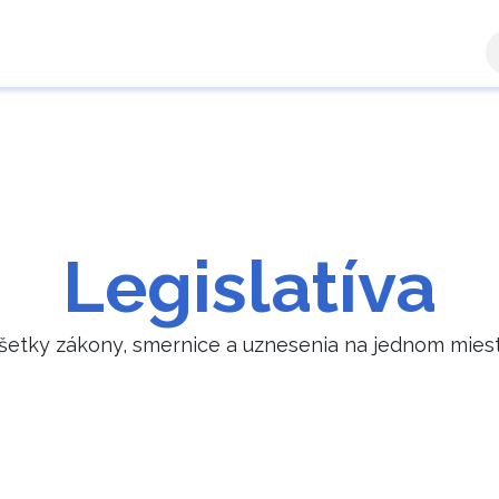
a zóna
Ručiteľ
Výsledky žiadostí
Kontaktujte n
Legislatíva
šetky zákony, smernice a uznesenia na jednom mies