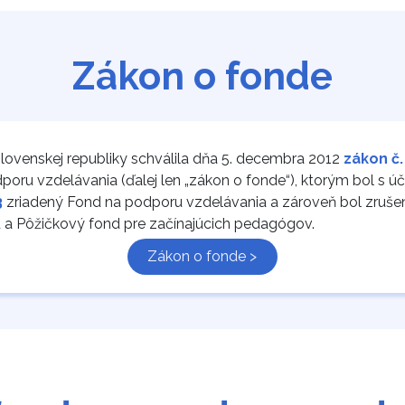
Zákon o fonde
lovenskej republiky schválila dňa 5. decembra 2012
zákon č.
oru vzdelávania (ďalej len „zákon o fonde“), ktorým bol s ú
3
zriadený Fond na podporu vzdelávania a zároveň bol zruše
 a Pôžičkový fond pre začínajúcich pedagógov.
Zákon o fonde >