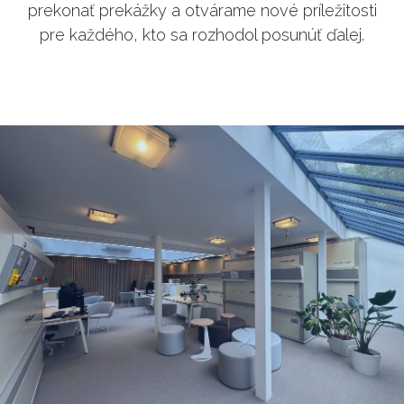
prekonať prekážky a otvárame nové príležitosti
pre každého, kto sa rozhodol posunúť ďalej.