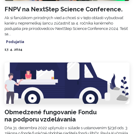
FNPV na NextStep Science Conference.
Ak si fanúšikom prírodných vied a chceš si v tejto oblasti vybudovať
kariéru nepremeškaj šancu zúčastniť sa 4. ročníka kariérneho
podujatia pre prírodovedcov NextStep Science Conference 2024. Tešiť
sa...
Podujatia
17. 4. 2024
Obmedzené fungovanie Fondu
na podporu vzdelávania
Dňa 31. decembra 2022 uplynulo v súlade s ustanovením §23d ods. 3
zákona o fonde funkčné obdobie riaditeľa fondu PhDr. Pavla Kučmáša.